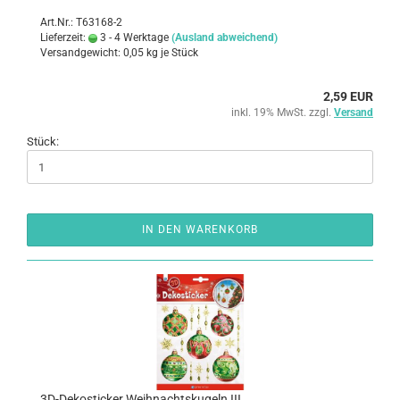
Art.Nr.: T63168-2
Lieferzeit:
3 - 4 Werktage
(Ausland abweichend)
Versandgewicht:
0,05
kg je Stück
2,59 EUR
inkl. 19% MwSt. zzgl.
Versand
Stück:
IN DEN WARENKORB
3D-​De­kosti­cker Weih­nachts­ku­geln III