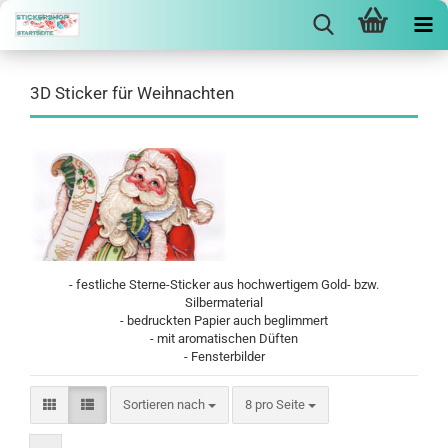
3D Sticker für Weihnachten
- festliche Sterne-Sticker aus hochwertigem Gold- bzw.
Silbermaterial
- bedruckten Papier auch beglimmert
- mit aromatischen Düften
- Fensterbilder
Sortieren nach
pro Seite
Sortieren nach
8 pro Seite