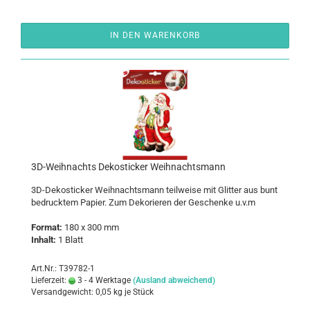
IN DEN WARENKORB
3D-​Weih­nachts De­kosti­cker Weih­nachts­mann
3D-​Dekosticker Weih­nachts­mann teil­wei­se mit Glit­ter aus bunt
be­druck­tem Pa­pier. Zum De­ko­rie­ren der Ge­schen­ke u.v.m
For­mat:
180 x 300 mm
In­halt:
1 Blatt
Art.Nr.: T39782-1
Lieferzeit:
3 - 4 Werktage
(Ausland abweichend)
Versandgewicht:
0,05
kg je Stück