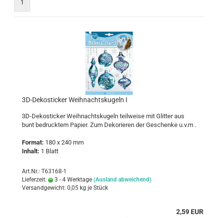
1
3D-​De­kosti­cker Weih­nachts­ku­geln I
3D-​Dekosticker Weih­nachts­ku­geln teil­wei­se mit Glit­ter aus
bunt be­druck­tem Pa­pier. Zum De­ko­rie­ren der Ge­schen­ke u.v.m .
For­mat:
180 x 240 mm
In­halt:
1 Blatt
Art.Nr.: T63168-1
Lieferzeit:
3 - 4 Werktage
(Ausland abweichend)
Versandgewicht:
0,05
kg je Stück
2,59 EUR