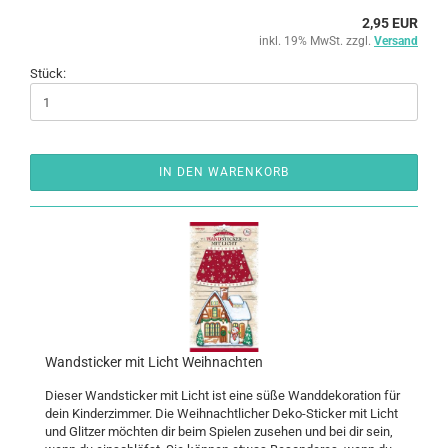
2,95 EUR
inkl. 19% MwSt. zzgl.
Versand
Stück:
IN DEN WARENKORB
Wand­sti­cker mit Licht Weih­nach­ten
Die­ser Wand­sti­cker mit Licht ist eine süße Wand­de­ko­ra­ti­on für
dein Kin­der­zim­mer. Die Weih­nacht­li­cher Deko-​Sticker mit Licht
und Glit­zer möch­ten dir beim Spie­len zu­se­hen und bei dir sein,