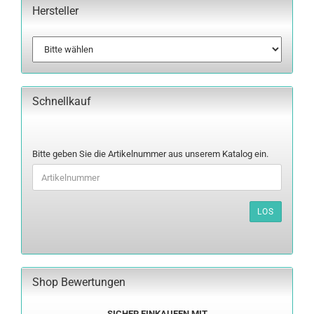
Hersteller
Schnellkauf
BITTE
Bitte geben Sie die Artikelnummer aus unserem Katalog ein.
GEBEN
SIE
DIE
ARTIKELNUMMER
LOS
AUS
UNSEREM
KATALOG
EIN.
Shop Bewertungen
SICHER EINKAUFEN MIT