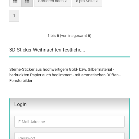
Sortieren nach
pro Seite
Sortieren nach
8 pro Seite
1
1
bis
6
(von insgesamt
6
)
3D Sticker Weihnachten festliche...
Sterne-Sticker aus hochwertigem Gold- bzw. Silbermaterial -
bedruckten Papier auch beglimmert - mit aromatischen Düften -
Fensterbilder
Login
E-
Mail-
Adresse
Passwort