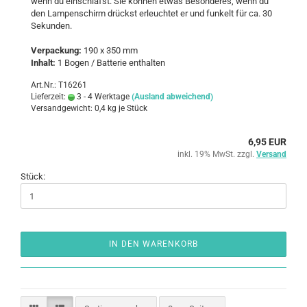
wenn du ein­schläfst. Sie kön­nen etwas Be­son­de­res, wenn du
den Lam­pen­schirm drückst er­leuch­tet er und fun­kelt für ca. 30
Se­kun­den.
Ver­pa­ckung:
190 x 350 mm
In­halt:
1 Bogen / Bat­te­rie ent­hal­ten
Art.Nr.: T16261
Lieferzeit:
3 - 4 Werktage
(Ausland abweichend)
Versandgewicht:
0,4
kg je Stück
6,95 EUR
inkl. 19% MwSt. zzgl.
Versand
Stück:
IN DEN WARENKORB