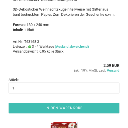
3D-​Dekosticker Weih­nachts­ku­geln teil­wei­se mit Glit­ter aus
bunt be­druck­tem Pa­pier. Zum De­ko­rie­ren der Ge­schen­ke u.v.m .
For­mat:
180 x 240 mm
In­halt:
1 Blatt
Art.Nr.: T63168-3
Lieferzeit:
3 - 4 Werktage
(Ausland abweichend)
Versandgewicht:
0,05
kg je Stück
2,59 EUR
inkl. 19% MwSt. zzgl.
Versand
Stück:
IN DEN WARENKORB