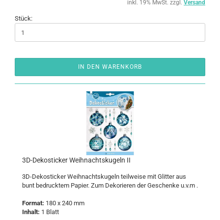
inkl. 19% MwSt. zzgl.
Versand
Stück:
IN DEN WARENKORB
3D-​De­kosti­cker Weih­nachts­ku­geln II
3D-​Dekosticker Weih­nachts­ku­geln teil­wei­se mit Glit­ter aus
bunt be­druck­tem Pa­pier. Zum De­ko­rie­ren der Ge­schen­ke u.v.m .
For­mat:
180 x 240 mm
In­halt:
1 Blatt