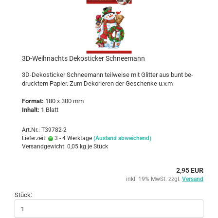
3D-​Weih­nachts De­kosti­cker Schnee­mann
3D-​Dekosticker Schnee­mann teil­wei­se mit Glit­ter aus bunt be­
druck­tem Pa­pier. Zum De­ko­rie­ren der Ge­schen­ke u.v.m
For­mat:
180 x 300 mm
In­halt:
1 Blatt
Art.Nr.: T39782-2
Lieferzeit:
3 - 4 Werktage
(Ausland abweichend)
Versandgewicht:
0,05
kg je Stück
2,95 EUR
inkl. 19% MwSt. zzgl.
Versand
Stück: