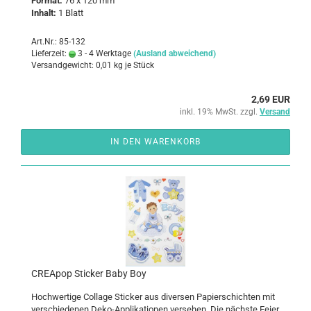
For­mat:
76 x 120 mm
In­halt:
1 Blatt
Art.Nr.: 85-132
Lieferzeit:
3 - 4 Werktage
(Ausland abweichend)
Versandgewicht:
0,01
kg je Stück
2,69 EUR
inkl. 19% MwSt. zzgl.
Versand
IN DEN WARENKORB
CREA­pop Sti­cker Baby Boy
Hoch­wer­ti­ge Col­la­ge Sti­cker aus di­ver­sen Pa­pier­schich­ten mit
ver­schie­de­nen Deko-​Applikationen ver­se­hen. Die nächs­te Feier