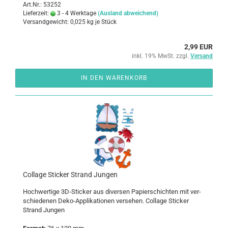
Art.Nr.: 53252
Lieferzeit:
3 - 4 Werktage
(Ausland abweichend)
Versandgewicht:
0,025
kg je Stück
2,99 EUR
inkl. 19% MwSt. zzgl.
Versand
IN DEN WARENKORB
Col­la­ge Sti­cker Strand Jun­gen
Hoch­wer­ti­ge 3D-​Sticker aus di­ver­sen Pa­pier­schich­ten mit ver­
schie­de­nen Deko-​Applikationen ver­se­hen. Col­la­ge Sti­cker
Strand Jun­gen