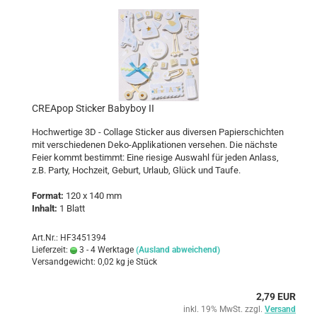
CREA­pop Sti­cker Ba­by­boy II
Hoch­wer­ti­ge 3D - Col­la­ge Sti­cker aus di­ver­sen Pa­pier­schich­ten
mit ver­schie­de­nen Deko-​Applikationen ver­se­hen. Die nächs­te
Feier kommt be­stimmt: Eine rie­si­ge Aus­wahl für jeden An­lass,
z.B. Party, Hoch­zeit, Ge­burt, Ur­laub, Glück und Taufe.
For­mat:
120 x 140 mm
In­halt:
1 Blatt
Art.Nr.: HF3451394
Lieferzeit:
3 - 4 Werktage
(Ausland abweichend)
Versandgewicht:
0,02
kg je Stück
2,79 EUR
inkl. 19% MwSt. zzgl.
Versand