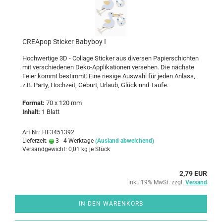
CREA­pop Sti­cker Ba­by­boy I
Hoch­wer­ti­ge 3D - Col­la­ge Sti­cker aus di­ver­sen Pa­pier­schich­ten
mit ver­schie­de­nen Deko-​Applikationen ver­se­hen. Die nächs­te
Feier kommt be­stimmt: Eine rie­si­ge Aus­wahl für jeden An­lass,
z.B. Party, Hoch­zeit, Ge­burt, Ur­laub, Glück und Taufe.
For­mat:
70 x 120 mm
In­halt:
1 Blatt
Art.Nr.: HF3451392
Lieferzeit:
3 - 4 Werktage
(Ausland abweichend)
Versandgewicht:
0,01
kg je Stück
2,79 EUR
inkl. 19% MwSt. zzgl.
Versand
IN DEN WARENKORB