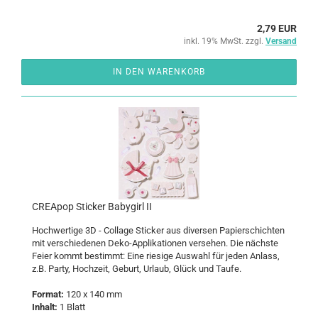
2,79 EUR
inkl. 19% MwSt. zzgl.
Versand
IN DEN WARENKORB
CREA­pop Sti­cker Ba­by­girl II
Hoch­wer­ti­ge 3D - Col­la­ge Sti­cker aus di­ver­sen Pa­pier­schich­ten
mit ver­schie­de­nen Deko-​Applikationen ver­se­hen. Die nächs­te
Feier kommt be­stimmt: Eine rie­si­ge Aus­wahl für jeden An­lass,
z.B. Party, Hoch­zeit, Ge­burt, Ur­laub, Glück und Taufe.
For­mat:
120 x 140 mm
In­halt:
1 Blatt