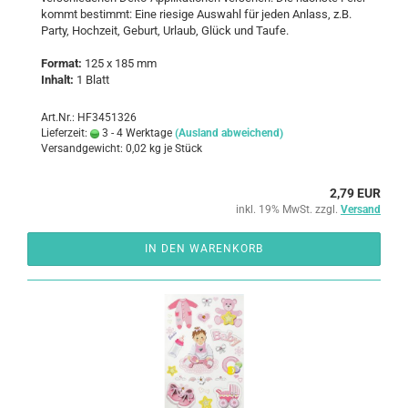
kommt be­stimmt: Eine rie­si­ge Aus­wahl für jeden An­lass, z.B.
Party, Hoch­zeit, Ge­burt, Ur­laub, Glück und Taufe.
For­mat:
125 x 185 mm
In­halt:
1 Blatt
Art.Nr.: HF3451326
Lieferzeit:
3 - 4 Werktage
(Ausland abweichend)
Versandgewicht:
0,02
kg je Stück
2,79 EUR
inkl. 19% MwSt. zzgl.
Versand
IN DEN WARENKORB