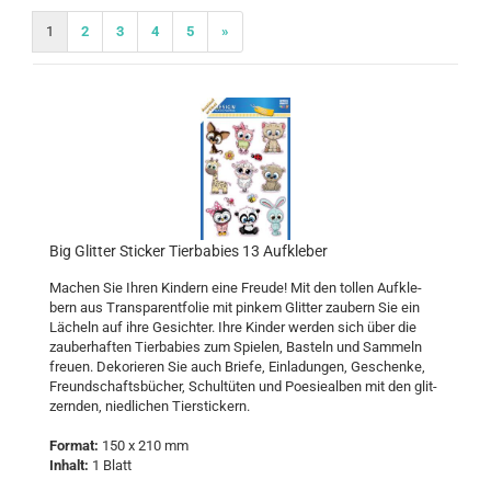
1
2
3
4
5
»
Big Glit­ter Sti­cker Tier­b­abies 13 Auf­kle­ber
Ma­chen Sie Ihren Kin­dern eine Freu­de! Mit den tol­len Auf­kle­
bern aus Trans­pa­rent­fo­lie mit pin­kem Glit­ter zau­bern Sie ein
Lä­cheln auf ihre Ge­sich­ter. Ihre Kin­der wer­den sich über die
zau­ber­haf­ten Tier­b­abies zum Spie­len, Bas­teln und Sam­meln
freu­en. De­ko­rie­ren Sie auch Brie­fe, Ein­la­dun­gen, Ge­schen­ke,
Freund­schafts­bü­cher, Schul­tü­ten und Poe­sie­al­ben mit den glit­
zern­den, nied­li­chen Tier­sti­ckern.
For­mat:
150 x 210 mm
In­halt:
1 Blatt