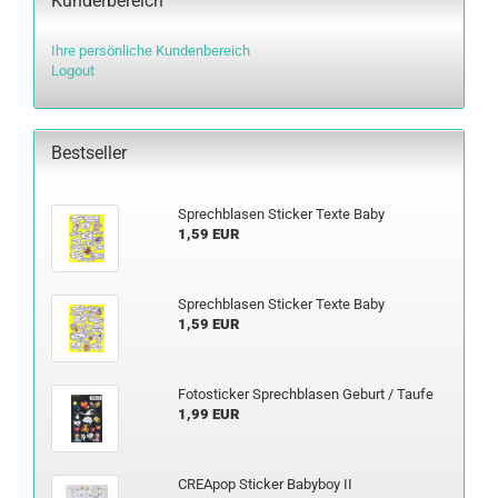
Kunderbereich
Ihre persönliche Kundenbereich
Logout
Bestseller
Sprech­bla­sen Sti­cker Texte Baby
1,59 EUR
Sprech­bla­sen Sti­cker Texte Baby
1,59 EUR
Fo­to­sti­cker Sprech­bla­sen Ge­burt / Taufe
1,99 EUR
CREA­pop Sti­cker Ba­by­boy II