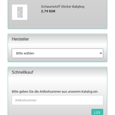
Schaum­stoff Sti­cker Ba­by­boy
2,79 EUR
Hersteller
Schnellkauf
BITTE
Bitte geben Sie die Artikelnummer aus unserem Katalog ein.
GEBEN
SIE
DIE
ARTIKELNUMMER
LOS
AUS