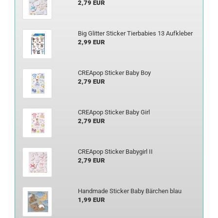
2,79 EUR
Big Glit­ter Sti­cker Tier­b­abies 13 Auf­kle­ber
2,99 EUR
CREA­pop Sti­cker Baby Boy
2,79 EUR
CREA­pop Sti­cker Baby Girl
2,79 EUR
CREA­pop Sti­cker Ba­by­girl II
2,79 EUR
Hand­ma­de Sti­cker Baby Bär­chen blau
1,99 EUR