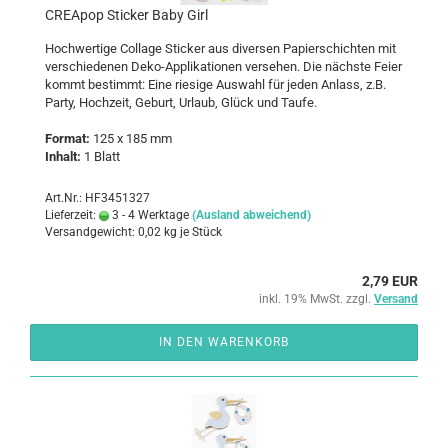
CREA­pop Sti­cker Baby Girl
Hoch­wer­ti­ge Col­la­ge Sti­cker aus di­ver­sen Pa­pier­schich­ten mit
ver­schie­de­nen Deko-​Applikationen ver­se­hen. Die nächs­te Feier
kommt be­stimmt: Eine rie­si­ge Aus­wahl für jeden An­lass, z.B.
Party, Hoch­zeit, Ge­burt, Ur­laub, Glück und Taufe.
For­mat:
125 x 185 mm
In­halt:
1 Blatt
Art.Nr.: HF3451327
Lieferzeit:
3 - 4 Werktage
(Ausland abweichend)
Versandgewicht:
0,02
kg je Stück
2,79 EUR
inkl. 19% MwSt. zzgl.
Versand
IN DEN WARENKORB