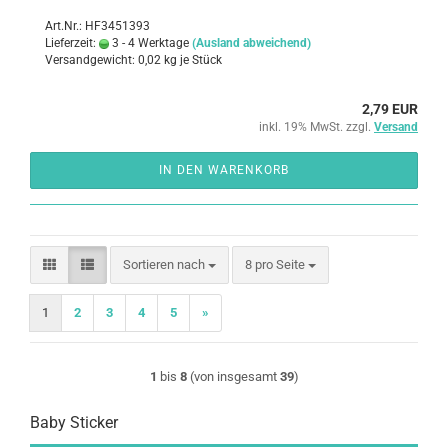
Art.Nr.: HF3451393
Lieferzeit:
3 - 4 Werktage
(Ausland abweichend)
Versandgewicht:
0,02
kg je Stück
2,79 EUR
inkl. 19% MwSt. zzgl.
Versand
IN DEN WARENKORB
Sortieren nach
pro Seite
Sortieren nach
8 pro Seite
1
2
3
4
5
»
1
bis
8
(von insgesamt
39
)
Baby Sticker