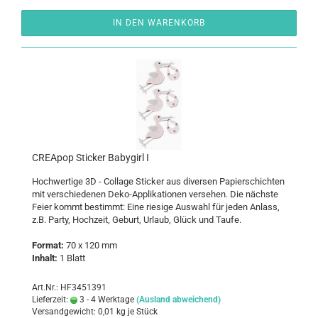
IN DEN WARENKORB
CREA­pop Sti­cker Ba­by­girl I
Hoch­wer­ti­ge 3D - Col­la­ge Sti­cker aus di­ver­sen Pa­pier­schich­ten
mit ver­schie­de­nen Deko-​Applikationen ver­se­hen. Die nächs­te
Feier kommt be­stimmt: Eine rie­si­ge Aus­wahl für jeden An­lass,
z.B. Party, Hoch­zeit, Ge­burt, Ur­laub, Glück und Taufe.
For­mat:
70 x 120 mm
In­halt:
1 Blatt
Art.Nr.: HF3451391
Lieferzeit:
3 - 4 Werktage
(Ausland abweichend)
Versandgewicht:
0,01
kg je Stück