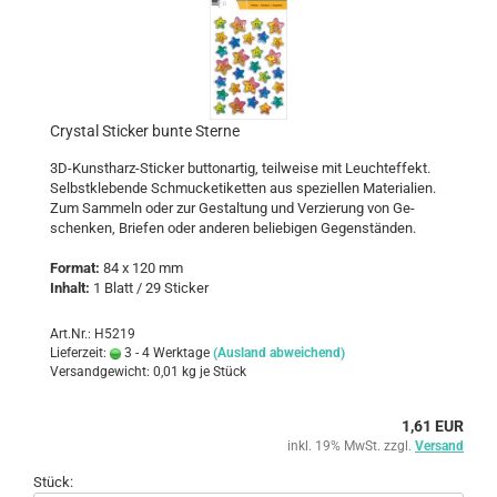
Crys­tal Sti­cker bunte Ster­ne
3D-​Kunstharz-Sticker but­ton­ar­tig, teil­wei­se mit Leucht­ef­fekt.
Selbst­kle­ben­de Schmu­cketi­ket­ten aus spe­zi­el­len Ma­te­ria­li­en.
Zum Sam­meln oder zur Ge­stal­tung und Ver­zie­rung von Ge­
schen­ken, Brie­fen oder an­de­ren be­lie­bi­gen Ge­gen­stän­den.
For­mat:
84 x 120 mm
In­halt:
1 Blatt / 29 Sti­cker
Art.Nr.: H5219
Lieferzeit:
3 - 4 Werktage
(Ausland abweichend)
Versandgewicht:
0,01
kg je Stück
1,61 EUR
inkl. 19% MwSt. zzgl.
Versand
Stück: