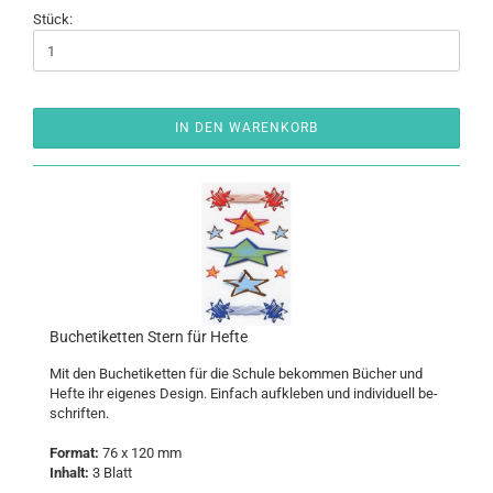
Stück:
IN DEN WARENKORB
Bu­ch­eti­ket­ten Stern für Hefte
Mit den Bu­ch­eti­ket­ten für die Schu­le be­kom­men Bü­cher und
Hefte ihr ei­ge­nes De­sign. Ein­fach auf­kle­ben und in­di­vi­du­ell be­
schrif­ten.
For­mat:
76 x 120 mm
In­halt:
3 Blatt