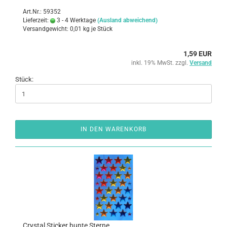
Art.Nr.: 59352
Lieferzeit:
3 - 4 Werktage
(Ausland abweichend)
Versandgewicht:
0,01
kg je Stück
1,59 EUR
inkl. 19% MwSt. zzgl.
Versand
Stück:
IN DEN WARENKORB
Crys­tal Sti­cker bunte Ster­ne