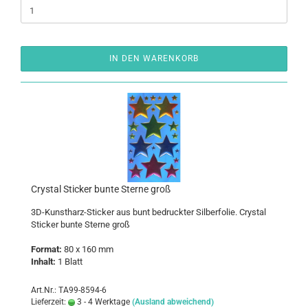
IN DEN WARENKORB
Crys­tal Sti­cker bunte Ster­ne groß
3D-​Kunstharz-Sticker aus bunt be­druck­ter Sil­ber­fo­lie. Crys­tal
Sti­cker bunte Ster­ne groß
For­mat:
80 x 160 mm
In­halt:
1 Blatt
Art.Nr.: TA99-8594-6
Lieferzeit:
3 - 4 Werktage
(Ausland abweichend)