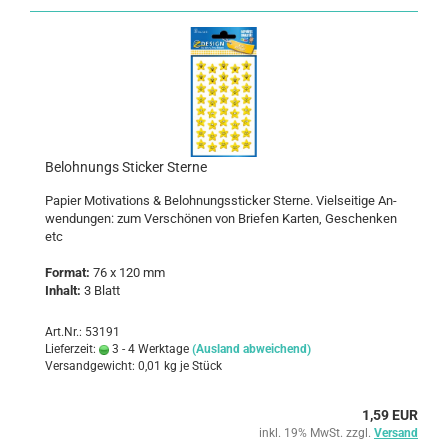
Be­loh­nungs Sti­cker Ster­ne
Pa­pier Mo­ti­va­tions & Be­loh­nungs­sti­cker Ster­ne. Viel­sei­ti­ge An­
wen­dun­gen: zum Ver­schö­nen von Brie­fen Kar­ten, Ge­schen­ken
etc
For­mat:
76 x 120 mm
In­halt:
3 Blatt
Art.Nr.: 53191
Lieferzeit:
3 - 4 Werktage
(Ausland abweichend)
Versandgewicht:
0,01
kg je Stück
1,59 EUR
inkl. 19% MwSt. zzgl.
Versand