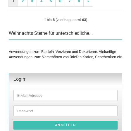
1
2
3
4
5
6
7
8
»
1
bis
8
(von insgesamt
63
)
Weihnachts Sterne für unterschiedliche...
Anwendungen zum Basteln, Verzieren und Dekorieren. Vielseitige
Anwendungen: zum Verschönen von Briefen Karten, Geschenken etc
Login
E-
Mail-
Adresse
Passwort
ANMELDEN