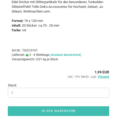
Edel Sri­cker mit Glit­ter­par­ti­keln für den be­son­de­ren, fun­kel­den
Glit­zer­ef­fekt! Tolle Deko-​Accessoires für Hoch­zeit, Ge­burt, Ju­
bi­lä­um, Weih­nach­ten uvm.
For­mat:
76 x 120 mm
In­halt:
20 Sti­cker ca.70 - 25 mm
Farbe:
rot
Art.Nr.: TA22-0161
Lieferzeit:
3 - 4 Werktage
(Ausland abweichend)
Versandgewicht:
0,01
kg je Stück
1,99 EUR
inkl. 19% MwSt. zzgl.
Versand
Stück:
IN DEN WARENKORB