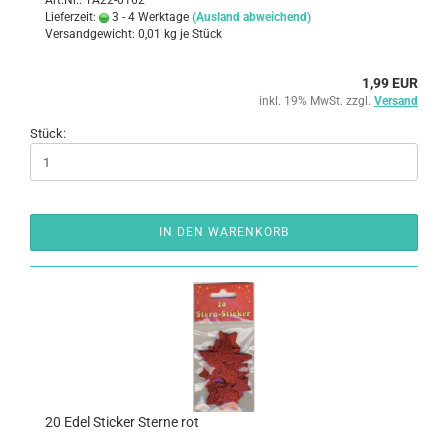
Art.Nr.: TA22-0162
Lieferzeit:
3 - 4 Werktage
(Ausland abweichend)
Versandgewicht:
0,01
kg je Stück
1,99 EUR
inkl. 19% MwSt. zzgl.
Versand
Stück:
IN DEN WARENKORB
20 Edel Sti­cker Ster­ne rot