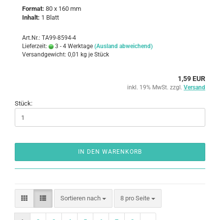
For­mat:
80 x 160 mm
In­halt:
1 Blatt
Art.Nr.: TA99-8594-4
Lieferzeit:
3 - 4 Werktage
(Ausland abweichend)
Versandgewicht:
0,01
kg je Stück
1,59 EUR
inkl. 19% MwSt. zzgl.
Versand
Stück:
IN DEN WARENKORB
Sortieren nach
pro Seite
Sortieren nach
8 pro Seite