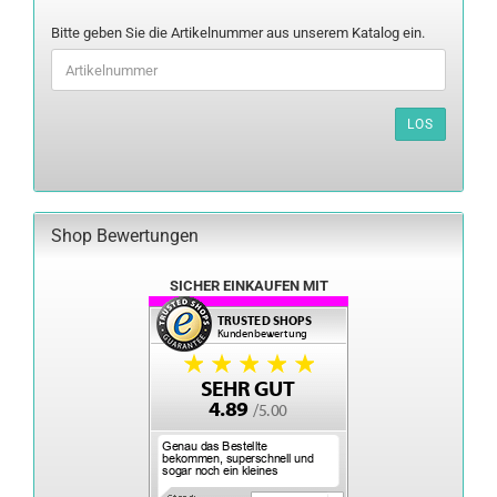
BITTE
Bitte geben Sie die Artikelnummer aus unserem Katalog ein.
GEBEN
SIE
DIE
ARTIKELNUMMER
LOS
AUS
UNSEREM
KATALOG
EIN.
Shop Bewertungen
SICHER EINKAUFEN MIT