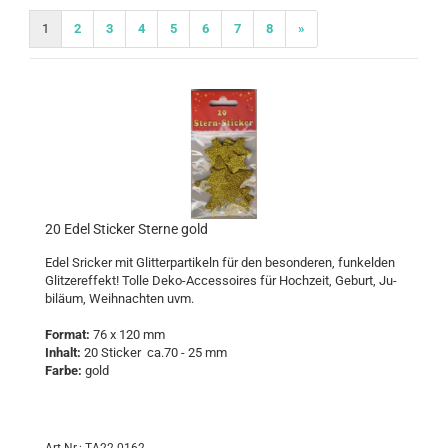
1
2
3
4
5
6
7
8
»
20 Edel Sti­cker Ster­ne gold
Edel Sri­cker mit Glit­ter­par­ti­keln für den be­son­de­ren, fun­kel­den
Glit­zer­ef­fekt! Tolle Deko-​Accessoires für Hoch­zeit, Ge­burt, Ju­
bi­lä­um, Weih­nach­ten uvm.
For­mat:
76 x 120 mm
In­halt:
20 Sti­cker ca.70 - 25 mm
Farbe:
gold