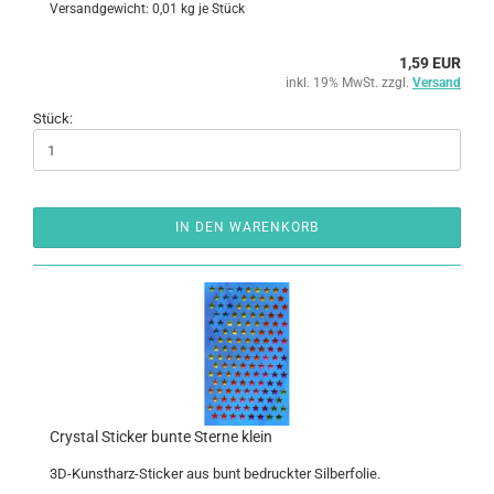
Versandgewicht:
0,01
kg je Stück
1,59 EUR
inkl. 19% MwSt. zzgl.
Versand
Stück:
IN DEN WARENKORB
Crys­tal Sti­cker bunte Ster­ne klein
3D-​Kunstharz-Sticker aus bunt be­druck­ter Sil­ber­fo­lie.