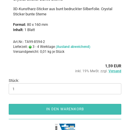
3D-​Kunstharz-Sticker aus bunt be­druck­ter Sil­ber­fo­lie. Crys­tal
Sti­cker bunte Ster­ne
For­mat:
80 x 160 mm
In­halt:
1 Blatt
Art.Nr.: TA99-8594-2
Lieferzeit:
3 - 4 Werktage
(Ausland abweichend)
Versandgewicht:
0,01
kg je Stück
1,59 EUR
inkl. 19% MwSt. zzgl.
Versand
Stück:
IN DEN WARENKORB