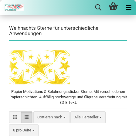
Weihnachts Sterne für unterschiedliche
Anwendungen
Papier Motivations & Belohnungssticker Sterne. Mit verschiedenen
Papierschichten. Auffällig hochwertige und filigrane Verarbeitung mit
3D Effekt.
Sortieren nach
Sortieren nach
Alle Hersteller
pro Seite
8 pro Seite