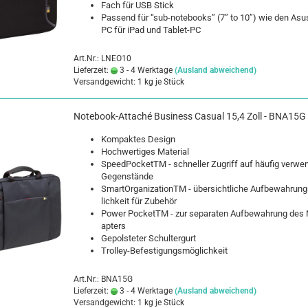
Fach für USB Stick
Pas­send für “sub-​notebooks” (7’’ to 10’’) wie den As
PC für iPad und Tablet-​PC
Art.Nr.: LNEO10
Lieferzeit:
3 - 4 Werktage
(Ausland abweichend)
Versandgewicht:
1
kg je Stück
Notebook-​​At­taché Busi­ness Ca­su­al 15,4 Zoll - BNA15G
Kom­pak­tes De­sign
Hoch­wer­ti­ges Ma­te­ri­al
Speed­Po­cketTM - schnel­ler Zu­griff auf häu­fig ver­wen
Ge­gen­stän­de
SmartOr­ga­niza­ti­onTM - über­sicht­li­che Auf­be­wah­run
lich­keit für Zu­be­hör
Power Po­cketTM - zur se­pa­ra­ten Auf­be­wah­rung des 
ap­ters
Ge­pols­te­ter Schul­ter­gurt
Trolley-​Befestigungsmöglichkeit
Art.Nr.: BNA15G
Lieferzeit:
3 - 4 Werktage
(Ausland abweichend)
Versandgewicht:
1
kg je Stück