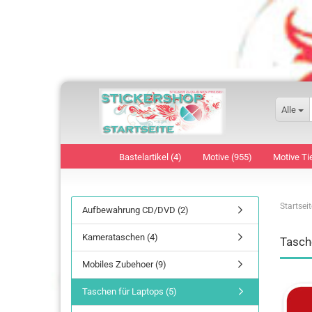
Alle
Bastelartikel (4)
Motive (955)
Motive Ti
Startseit
Aufbewahrung CD/DVD (2)
Kamerataschen (4)
Tasch
Mobiles Zubehoer (9)
Taschen für Laptops (5)