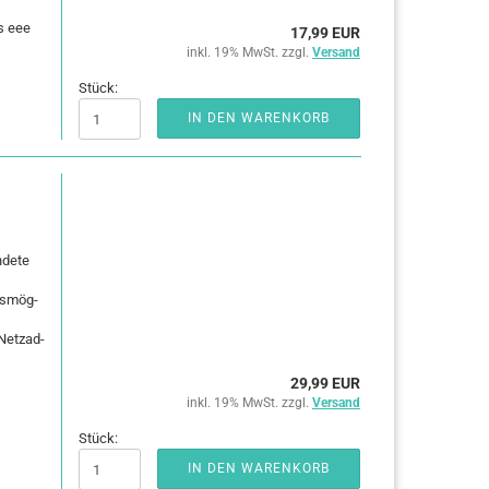
us eee
17,99 EUR
inkl. 19% MwSt. zzgl.
Versand
Stück:
IN DEN WARENKORB
­de­te
gs­mög­
Netz­ad­
29,99 EUR
inkl. 19% MwSt. zzgl.
Versand
Stück:
IN DEN WARENKORB