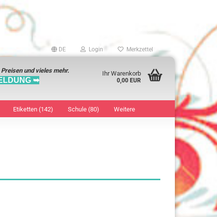
DE
Login
Merkzettel
 Preisen und vieles mehr.
Ihr Warenkorb
ELDUNG ➥
0,00 EUR
Etiketten (142)
Schule (80)
Weitere
Markierungspunkte
Restp
anzeigen
Aufb
8 mm
Kame
12 mm
Mobil
13 mm
Tasch
16 mm
CD/D
18 mm
Class