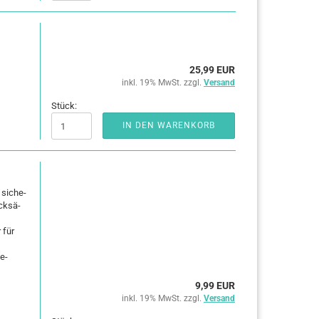
25,99 EUR
inkl. 19% MwSt. zzgl.
Versand
Stück:
IN DEN WARENKORB
 si­che­
ck­sä­
 für
te­
9,99 EUR
inkl. 19% MwSt. zzgl.
Versand