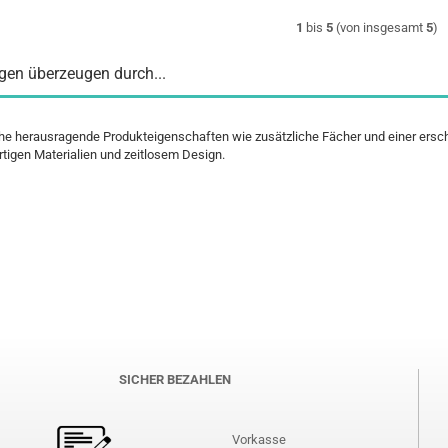
1
bis
5
(von insgesamt
5
)
en überzeugen durch...
che herausragende Produkteigenschaften wie zusätzliche Fächer und einer ersch
tigen Materialien und zeitlosem Design.
SICHER BEZAHLEN
Vorkasse