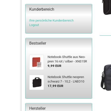
Kunderbereich
Buchstaben Zahlen
Schriftzug
Ihre persönliche Kundenbereich
Jahreszahlen
Logout
Bestseller
Notebook-​Shuttle aus Neo­
pren 16 rot / sil­ber - XNS15R
9,99 EUR
Note­book Shut­tle neo­pren
schwarz 7 - 10,2 - LNEO10
17,99 EUR
Hersteller