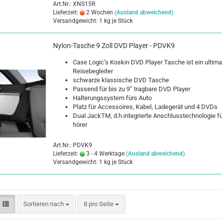
Art.Nr.: XNS15R
Lieferzeit:
2 Wochen
(Ausland abweichend)
Versandgewicht:
1
kg je Stück
Nylon-​​Ta­sche 9 Zoll DVD Play­er - PDVK9
Case Logic’s Kos­kin DVD Play­er Ta­sche ist ein ul­ti­ma­t
Rei­se­be­glei­ter
schwar­ze klas­si­sche DVD Ta­sche
Pas­send für bis zu 9” trag­ba­re DVD Play­er
Hal­te­rungs­sys­tem fürs Auto
Platz für Ac­ces­soires, Kabel, La­de­ge­rät und 4 DVDs
Dual JackTM, d.h.in­te­grier­te An­schluss­tech­no­lo­gie f
hö­rer
Art.Nr.: PDVK9
Lieferzeit:
3 - 4 Werktage
(Ausland abweichend)
Versandgewicht:
1
kg je Stück
Sortieren nach
pro Seite
Sortieren nach
8 pro Seite