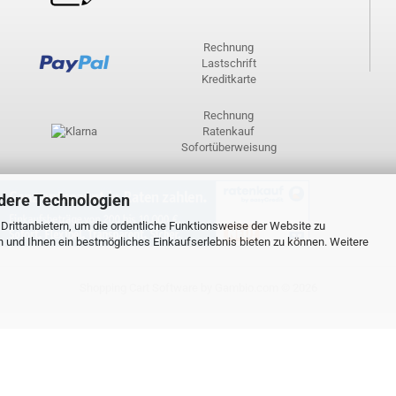
Rechnung
Lastschrift
Kreditkarte
Rechnung
Ratenkauf
Sofortüberweisung
dere Technologien
rittanbietern, um die ordentliche Funktionsweise der Website zu
n und Ihnen ein bestmögliches Einkaufserlebnis bieten zu können. Weitere
Shopping Cart Software
by Gambio.com © 2026