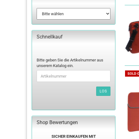
Schnellkauf
BITTE
Bitte geben Sie die Artikelnummer aus
GEBEN
unserem Katalog ein.
SIE
SOLD 
DIE
ARTIKELNUMMER
AUS
LOS
UNSEREM
KATALOG
EIN.
Shop Bewertungen
SICHER EINKAUFEN MIT