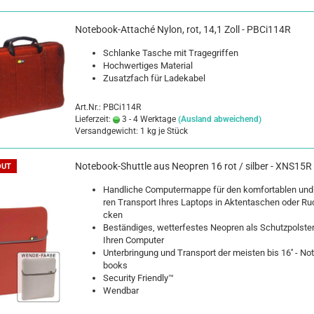
Notebook-​​At­taché Nylon, rot, 14,1 Zoll - PBCi114R
Schlan­ke Ta­sche mit Tra­ge­grif­fen
Hoch­wer­ti­ges Ma­te­ri­al
Zu­satz­fach für La­de­ka­bel
Art.Nr.: PBCi114R
Lieferzeit:
3 - 4 Werktage
(Ausland abweichend)
Versandgewicht:
1
kg je Stück
Notebook-​​Shut­tle aus Neo­pren 16 rot / sil­ber - XNS15R
OUT
Hand­li­che Com­pu­ter­map­pe für den kom­for­ta­blen und
ren Trans­port Ihres Lap­tops in Ak­ten­ta­schen oder Ru
cken
Be­stän­di­ges, wet­ter­fes­tes Neo­pren als Schutz­pols­ter
Ihren Com­pu­ter
Un­ter­brin­gung und Trans­port der meis­ten bis 16'' - No
books
Se­cu­ri­ty Friend­ly™
Wend­bar