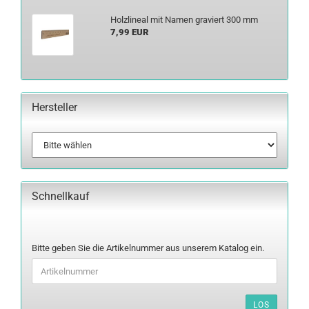
Holz­li­ne­al mit Namen gra­viert 300 mm
7,99 EUR
Hersteller
Schnellkauf
BITTE
Bitte geben Sie die Artikelnummer aus unserem Katalog ein.
GEBEN
SIE
DIE
ARTIKELNUMMER
LOS