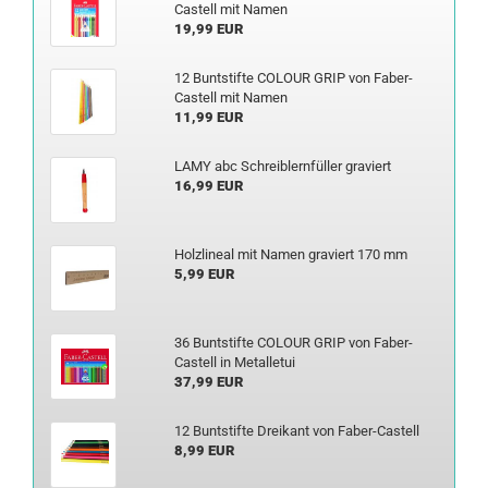
Castell mit Namen
19,99 EUR
12 Bunt­stif­te CO­LOUR GRIP von Faber-​
Castell mit Namen
11,99 EUR
LAMY abc Schreib­lern­fül­ler gra­viert
16,99 EUR
Holz­li­ne­al mit Namen gra­viert 170 mm
5,99 EUR
36 Bunt­stif­te CO­LOUR GRIP von Faber-​
Castell in Me­tal­l­etui
37,99 EUR
12 Bunt­stif­te Drei­kant von Faber-​Castell
8,99 EUR