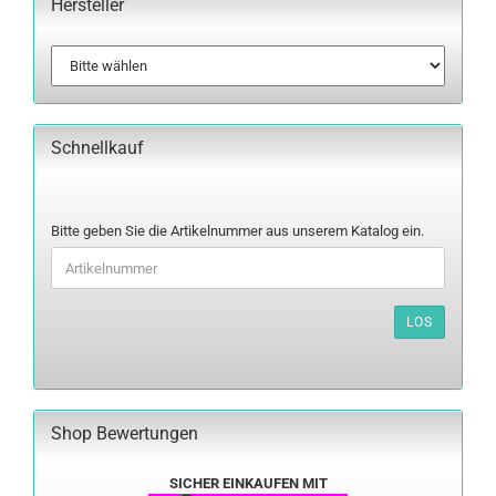
Hersteller
Schnellkauf
BITTE
Bitte geben Sie die Artikelnummer aus unserem Katalog ein.
GEBEN
SIE
DIE
ARTIKELNUMMER
LOS
AUS
UNSEREM
KATALOG
EIN.
Shop Bewertungen
SICHER EINKAUFEN MIT