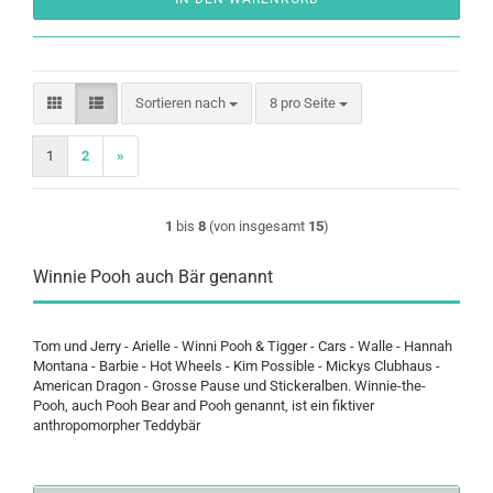
Sortieren nach
pro Seite
Sortieren nach
8 pro Seite
1
2
»
1
bis
8
(von insgesamt
15
)
Winnie Pooh auch Bär genannt
Tom und Jerry - Arielle - Winni Pooh & Tigger - Cars - Walle - Hannah
Montana - Barbie - Hot Wheels - Kim Possible - Mickys Clubhaus -
American Dragon - Grosse Pause und Stickeralben.
Winnie-the-
Pooh, auch Pooh Bear and Pooh genannt, ist ein fiktiver
anthropomorpher Teddybär