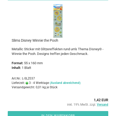
Slims Dis­ney Win­nie the Pooh
Me­tal­lic Sti­cker mit Glit­zer­ef­fek­ten rund um's Thema Dis­ney© -
Win­nie the Pooh
. De­signs tref­fen jeden Ge­schmack.
For­mat:
55 x 160 mm
In­halt:
1 Blatt
Art.Nr.: L-SLZ037
Lieferzeit:
3 - 4 Werktage
(Ausland abweichend)
Versandgewicht:
0,01
kg je Stück
1,42 EUR
inkl. 19% MwSt. zzgl.
Versand
IN DEN WARENKORB