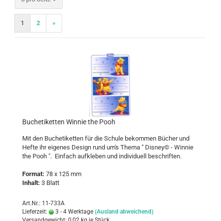
1
2
»
Bu­ch­eti­ket­ten Win­nie the Pooh
Mit den Bu­ch­eti­ket­ten für die Schu­le be­kom­men Bü­cher und
Hefte ihr ei­ge­nes De­sign rund um's Thema " Dis­ney© - Win­nie
the Pooh ". Ein­fach auf­kle­ben und in­di­vi­du­ell be­schrif­ten.
For­mat:
78 x 125 mm
In­halt:
3 Blatt
Art.Nr.: 11-733A
Lieferzeit:
3 - 4 Werktage
(Ausland abweichend)
Versandgewicht:
0,02
kg je Stück