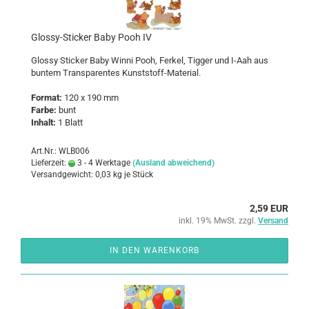
Glossy-​​Sti­cker Baby Pooh IV
Glos­sy Sti­cker Baby Winni Pooh, Fer­kel, Tig­ger und I-Aah aus
bun­tem Trans­pa­ren­tes Kunststoff-​Material.
For­mat:
120 x 190 mm
Farbe:
bunt
In­halt:
1 Blatt
Art.Nr.: WLB006
Lieferzeit:
3 - 4 Werktage
(Ausland abweichend)
Versandgewicht:
0,03
kg je Stück
2,59 EUR
inkl. 19% MwSt. zzgl.
Versand
IN DEN WARENKORB