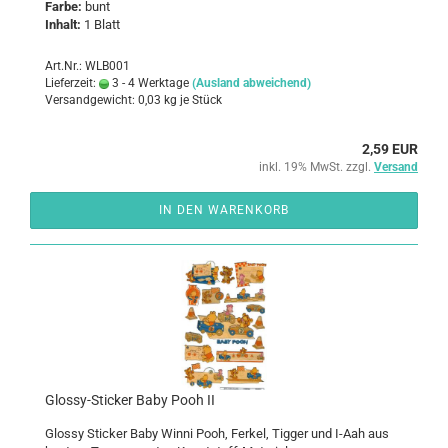
Farbe:
bunt
In­halt:
1 Blatt
Art.Nr.: WLB001
Lieferzeit:
3 - 4 Werktage
(Ausland abweichend)
Versandgewicht:
0,03
kg je Stück
2,59 EUR
inkl. 19% MwSt. zzgl.
Versand
IN DEN WARENKORB
Glossy-​​Sti­cker Baby Pooh II
Glos­sy Sti­cker Baby Winni Pooh, Fer­kel, Tig­ger und I-Aah aus