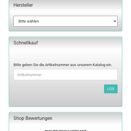
Hersteller
Schnellkauf
BITTE
Bitte geben Sie die Artikelnummer aus unserem Katalog ein.
GEBEN
SIE
DIE
ARTIKELNUMMER
LOS
AUS
UNSEREM
KATALOG
EIN.
Shop Bewertungen