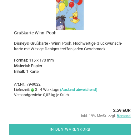
Gruß­kar­te Winni Pooh
Dis­ney© Gruß­kar­te - Winni Pooh. Hoch­wer­ti­ge Glück­wunsch­
kar­te mit Wit­zi­ge De­signs tref­fen jeden Ge­schmack.
For­mat:
115 x 170 mm
Ma­te­ri­al
:
Pa­pier
In­halt:
1 Karte
Art.Nr.: 79-0022
Lieferzeit:
3 - 4 Werktage
(Ausland abweichend)
Versandgewicht:
0,02
kg je Stück
2,59 EUR
inkl. 19% MwSt. zzgl.
Versand
IN DEN WARENKORB