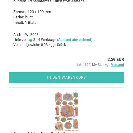
bun­tem Trans­pa­ren­tes Kunststoff-​Material.
For­mat:
120 x 190 mm
Farbe:
bunt
In­halt:
1 Blatt
Art.Nr.: WLB003
Lieferzeit:
3 - 4 Werktage
(Ausland abweichend)
Versandgewicht:
0,03
kg je Stück
2,59 EUR
inkl. 19% MwSt. zzgl.
Versand
IN DEN WARENKORB