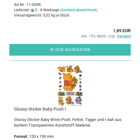
Art.Nr.: 11-004R
Lieferzeit:
3 - 4 Werktage
(Ausland abweichend)
Versandgewicht:
0,02
kg je Stück
1,89 EUR
inkl. 19% MwSt. zzgl.
Versand
IN DEN WARENKORB
Glossy-​​Sti­cker Baby Pooh I
Glos­sy Sti­cker Baby Winni Pooh, Fer­kel, Tig­ger und I-Aah aus
bun­tem Trans­pa­ren­tes Kunststoff-​Material.
For­mat:
120 x 190 mm