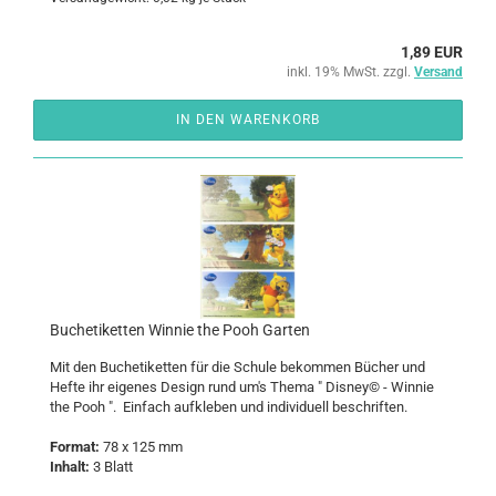
1,89 EUR
inkl. 19% MwSt. zzgl.
Versand
IN DEN WARENKORB
Bu­ch­eti­ket­ten Win­nie the Pooh Gar­ten
Mit den Bu­ch­eti­ket­ten für die Schu­le be­kom­men Bü­cher und
Hefte ihr ei­ge­nes De­sign rund um's Thema " Dis­ney© - Win­nie
the Pooh ". Ein­fach auf­kle­ben und in­di­vi­du­ell be­schrif­ten.
For­mat:
78 x 125 mm
In­halt:
3 Blatt