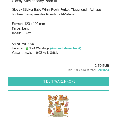
Glossy-​​Sti­cker Baby Pooh III
Glos­sy Sti­cker Baby Winni Pooh, Fer­kel, Tig­ger und I-Aah aus
bun­tem Trans­pa­ren­tes Kunststoff-​Material.
For­mat:
120 x 190 mm
Farbe:
bunt
In­halt:
1 Blatt
Art.Nr.: WLB005
Lieferzeit:
3 - 4 Werktage
(Ausland abweichend)
Versandgewicht:
0,03
kg je Stück
2,59 EUR
inkl. 19% MwSt. zzgl.
Versand
IN DEN WARENKORB