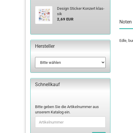
De­sign Sti­cker Kon­zert klas­
sik
2,69 EUR
Noten 
Edle, bu
Hersteller
Schnellkauf
BITTE
Bitte geben Sie die Artikelnummer aus
GEBEN
unserem Katalog ein.
SIE
DIE
ARTIKELNUMMER