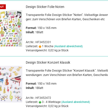
De­sign Sti­cker Folie Noten
OUT
Trans­pa­ren­te Folie De­sign Sti­cker "Noten". Viel­sei­ti­ge An­we
gen: zum Ver­schö­nen von Brie­fen Kar­ten, Ge­schen­ken etc
For­mat:
150 x 165 mm
In­halt:
1Blatt
Art.Nr.: HF3452331
Lieferzeit:
1 Woche
(Ausland abweichend)
Versandgewicht:
0,02
kg je Stück
De­sign Sti­cker Kon­zert klas­sik
Trans­pa­ren­te Folie De­sign Sti­cker "Kon­zert klas­sik". Viel­sei­t
wen­dun­gen: zum Ver­schö­nen von Brie­fen Kar­ten, Ge­schen­k
For­mat:
150 x 165 mm
In­halt:
1Blatt
Art.Nr.: HF3452472
Lieferzeit:
3 - 4 Werktage
(Ausland abweichend)
Versandgewicht:
0,02
kg je Stück