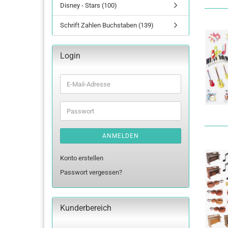
Disney - Stars (100)
Schrift Zahlen Buchstaben (139)
Login
E-
Mail-
Adresse
Passwort
ANMELDEN
Konto erstellen
Passwort vergessen?
Kunderbereich