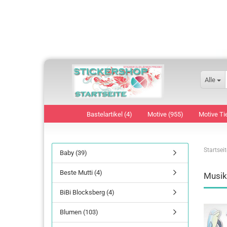
Alle
Bastelartikel (4)
Motive (955)
Motive Ti
Startseit
Baby (39)
Beste Mutti (4)
Musik
BiBi Blocksberg (4)
Blumen (103)