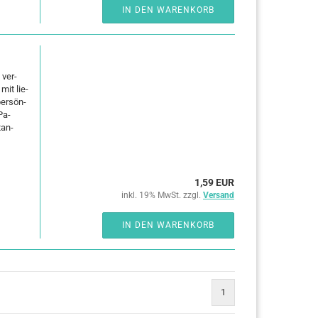
IN DEN WARENKORB
 ver­
 mit lie­
 per­sön­
 Pa­
tan­
1,59 EUR
inkl. 19% MwSt. zzgl.
Versand
IN DEN WARENKORB
1