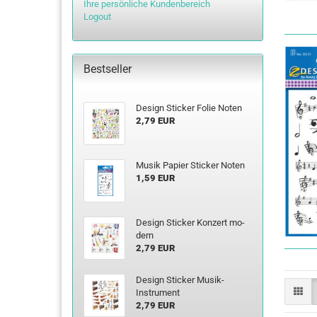
Ihre persönliche Kundenbereich
Logout
Bestseller
De­sign Sti­cker Folie Noten
2,79 EUR
Musik Pa­pier Sti­cker Noten
1,59 EUR
De­sign Sti­cker Kon­zert mo­
dern
2,79 EUR
De­sign Sti­cker Musik-​
Instrument
2,79 EUR