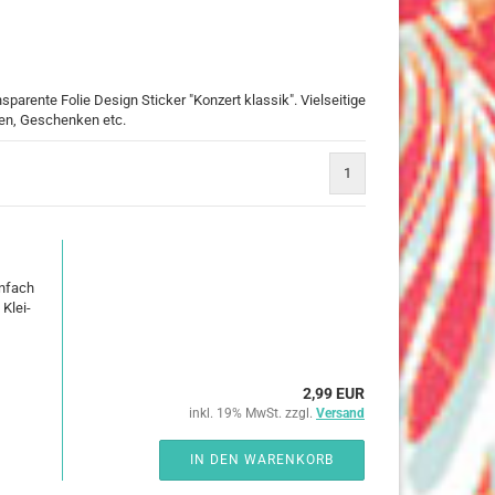
19 mm
Haftn
25 mm
Papie
32 mm
50 mm
rente Folie Design Sticker "Konzert klassik". Vielseitige
en, Geschenken etc.
1
en
re
in­fach
/ Frozen
 Klei­
h
use
2,99 EUR
inkl. 19% MwSt. zzgl.
Versand
rry
 Pooh
IN DEN WARENKORB