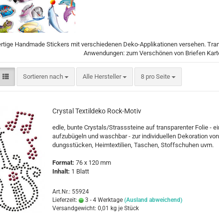
Weihnachts Engel
Weihnachts Sterne
Weihnachtsmann
tige Handmade Stickers mit verschiedenen Deko-Applikationen versehen. Transpa
Anwendungen: zum Verschönen von Briefen Kart
Sortieren nach
pro Seite
Sortieren nach
Alle Hersteller
8 pro Seite
Cars
Comicfigur
Crys­tal Tex­til­de­ko Rock-​Motiv
Disney Tie
edle, bunte Crys­tals/Strass­stei­ne auf trans­pa­ren­ter Folie - e
Eiskönigin 
auf­zu­bü­geln und wasch­bar - zur in­di­vi­du­el­len De­ko­ra­ti­on von
Fairies
dungs­stü­cken, Heim­tex­ti­li­en, Ta­schen, Stoff­schu­hen uvm.
Lilo & Stitc
For­mat:
76 x 120 mm
Mickey Mo
In­halt:
1 Blatt
Princess
Tom und Je
Art.Nr.: 55924
Winnie the
Lieferzeit:
3 - 4 Werktage
(Ausland abweichend)
Versandgewicht:
0,01
kg je Stück