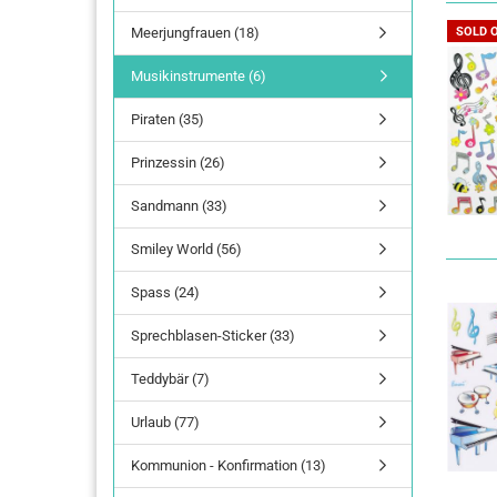
Meerjungfrauen (18)
SOLD 
Buchstaben Zahlen
Musikinstrumente (6)
Schriftzug
Jahreszahlen
Piraten (35)
Prinzessin (26)
Sandmann (33)
Smiley World (56)
Spass (24)
Sprechblasen-Sticker (33)
Teddybär (7)
Urlaub (77)
Kommunion - Konfirmation (13)