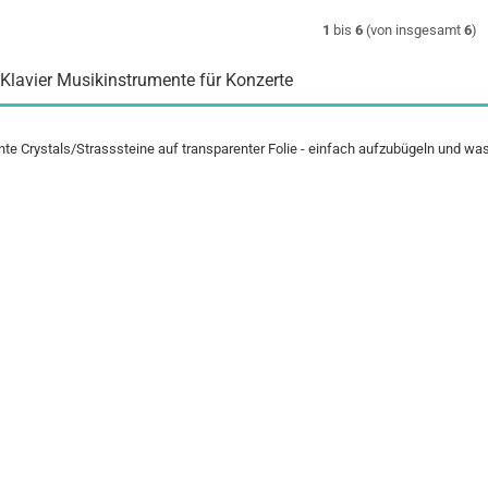
1
bis
6
(von insgesamt
6
)
Klavier Musikinstrumente für Konzerte
nte Crystals/Strasssteine auf transparenter Folie - einfach aufzubügeln und wa