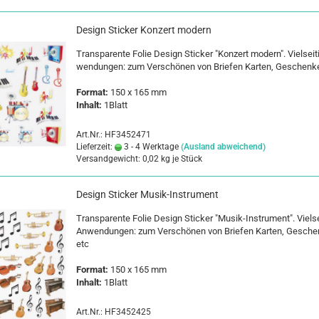
De­sign Sti­cker Kon­zert mo­dern
Trans­pa­ren­te Folie De­sign Sti­cker "Kon­zert mo­dern". Viel­sei­t
wen­dun­gen: zum Ver­schö­nen von Brie­fen Kar­ten, Ge­schen­k
For­mat:
150 x 165 mm
In­halt:
1Blatt
Art.Nr.: HF3452471
Lieferzeit:
3 - 4 Werktage
(Ausland abweichend)
Versandgewicht:
0,02
kg je Stück
De­sign Sti­cker Musik-​​In­stru­ment
Trans­pa­ren­te Folie De­sign Sti­cker "Musik-​Instrument". Viel­sei
An­wen­dun­gen: zum Ver­schö­nen von Brie­fen Kar­ten, Ge­sche
etc
For­mat:
150 x 165 mm
In­halt:
1Blatt
Art.Nr.: HF3452425