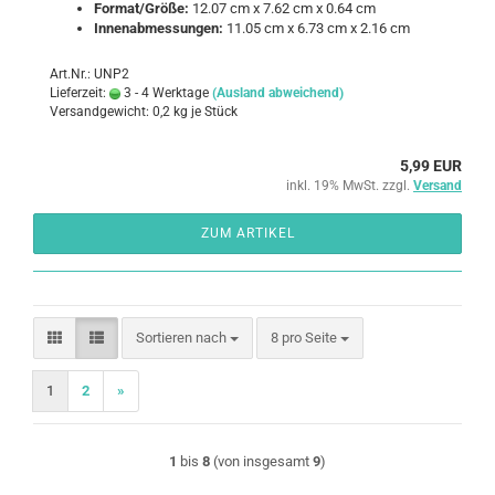
For­mat/Größe:
12.07 cm x 7.62 cm x 0.64 cm
In­nen­ab­mes­sun­gen:
11.05 cm x 6.73 cm x 2.16 cm
Art.Nr.: UNP2
Lieferzeit:
3 - 4 Werktage
(Ausland abweichend)
Versandgewicht:
0,2
kg je Stück
5,99 EUR
inkl. 19% MwSt. zzgl.
Versand
ZUM ARTIKEL
Sortieren nach
pro Seite
Sortieren nach
8 pro Seite
1
2
»
1
bis
8
(von insgesamt
9
)