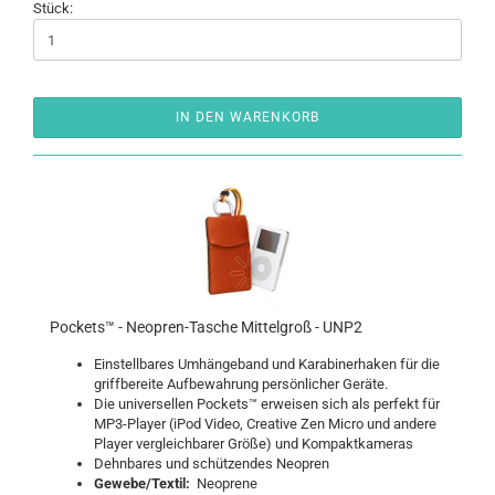
Stück:
IN DEN WARENKORB
Po­ckets™ - Neopren-​​Ta­sche Mit­tel­groß - UNP2
Ein­stell­ba­res Um­hän­ge­band und Ka­ra­bi­ner­ha­ken für die
griff­be­rei­te Auf­be­wah­rung per­sön­li­cher Ge­rä­te.
Die uni­ver­sel­len Po­ckets™ er­wei­sen sich als per­fekt für
MP3-​Player (iPod Video, Crea­ti­ve Zen Micro und an­de­re
Play­er ver­gleich­ba­rer Größe) und Kom­pakt­ka­me­ras
Dehn­ba­res und schüt­zen­des Neo­pren
Ge­we­be/Tex­til:
Neo­pre­ne