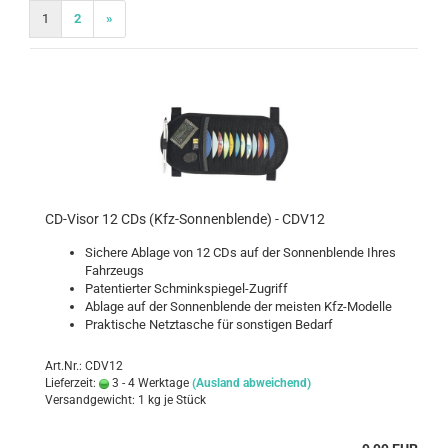
1
2
»
CD-​Visor 12 CDs (Kfz-​Son­nen­blen­de) - CDV12
Si­che­re Ab­la­ge von 12 CDs auf der Son­nen­blen­de Ihres
Fahr­zeugs
Pa­ten­tier­ter Schminkspiegel-​Zugriff
Ab­la­ge auf der Son­nen­blen­de der meis­ten Kfz-​Modelle
Prak­ti­sche Netz­ta­sche für sons­ti­gen Be­darf
Art.Nr.: CDV12
Lieferzeit:
3 - 4 Werktage
(Ausland abweichend)
Versandgewicht:
1
kg je Stück