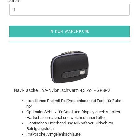
Stück:
IN DEN WARENKORB
Navi-​Ta­sche, EVA-​Nylon, schwarz, 4,3 Zoll - GPSP2
Hand­li­ches Etui mit Reiß­ver­schluss und Fach für Zu­be­
hör
Op­ti­ma­ler Schutz für Gerät und Dis­play durch sta­bi­les
Hart­scha­len­ma­te­ri­al und wei­ches In­nen­fut­ter
Elas­ti­sches Fi­xier­band und Mi­kro­fa­ser Bildschirm-​
Reinigungstuch
Prak­ti­sche Arm­ge­lenk­schlau­fe