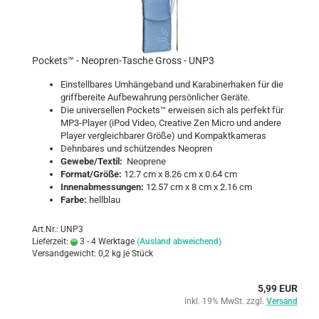
Po­ckets™ - Neopren-​​Ta­sche Gross - UNP3
Ein­stell­ba­res Um­hän­ge­band und Ka­ra­bi­ner­ha­ken für die
griff­be­rei­te Auf­be­wah­rung per­sön­li­cher Ge­rä­te.
Die uni­ver­sel­len Po­ckets™ er­wei­sen sich als per­fekt für
MP3-​Player (iPod Video, Crea­ti­ve Zen Micro und an­de­re
Play­er ver­gleich­ba­rer Größe) und Kom­pakt­ka­me­ras
Dehn­ba­res und schüt­zen­des Neo­pren
Ge­we­be/Tex­til:
Neo­pre­ne
For­mat/Größe:
12.7 cm x 8.26 cm x 0.64 cm
In­nen­ab­mes­sun­gen:
12.57 cm x 8 cm x 2.16 cm
Farbe:
hell­blau
Art.Nr.: UNP3
Lieferzeit:
3 - 4 Werktage
(Ausland abweichend)
Versandgewicht:
0,2
kg je Stück
5,99 EUR
inkl. 19% MwSt. zzgl.
Versand