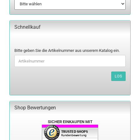
Schnellkauf
BITTE
Bitte geben Sie die Artikelnummer aus unserem Katalog ein.
GEBEN
SIE
DIE
ARTIKELNUMMER
LOS
AUS
UNSEREM
KATALOG
EIN.
Shop Bewertungen
SICHER EINKAUFEN MIT