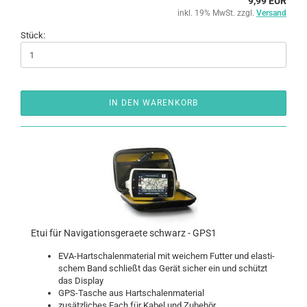
9,99 EUR
inkl. 19% MwSt. zzgl.
Versand
Stück:
IN DEN WARENKORB
Etui für Na­vi­ga­ti­ons­ge­rae­te schwarz - GPS1
EVA-​Hartschalenmaterial mit wei­chem Fut­ter und elas­ti­
schem Band schließt das Gerät si­cher ein und schützt
das Dis­play
GPS-​Tasche aus Hart­scha­len­ma­te­ri­al
zu­sätz­li­ches Fach für Kabel und Zu­be­hör