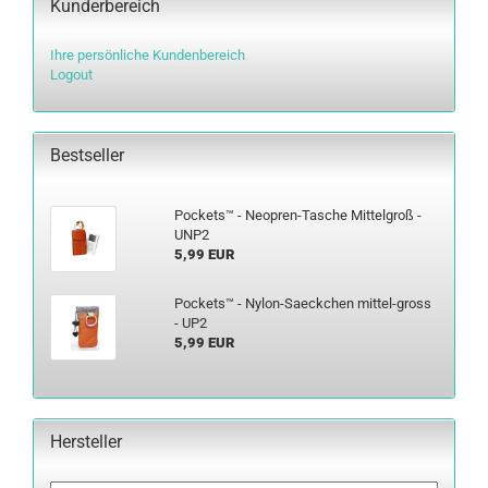
Kunderbereich
Ihre persönliche Kundenbereich
Logout
Bestseller
Po­ckets™ - Neopren-​Tasche Mit­tel­groß -
UNP2
5,99 EUR
Po­ckets™ - Nylon-​Saeckchen mittel-​gross
- UP2
5,99 EUR
Hersteller