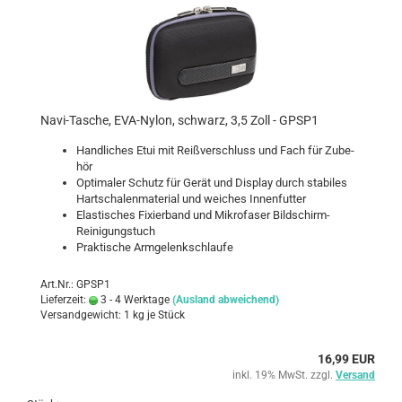
Navi-​Ta­sche, EVA-​Nylon, schwarz, 3,5 Zoll - GPSP1
Hand­li­ches Etui mit Reiß­ver­schluss und Fach für Zu­be­
hör
Op­ti­ma­ler Schutz für Gerät und Dis­play durch sta­bi­les
Hart­scha­len­ma­te­ri­al und wei­ches In­nen­fut­ter
Elas­ti­sches Fi­xier­band und Mi­kro­fa­ser Bildschirm-​
Reinigungstuch
Prak­ti­sche Arm­ge­lenk­schlau­fe
Art.Nr.: GPSP1
Lieferzeit:
3 - 4 Werktage
(Ausland abweichend)
Versandgewicht:
1
kg je Stück
16,99 EUR
inkl. 19% MwSt. zzgl.
Versand