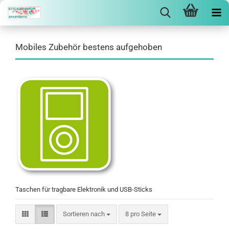
Mobiles Zubehör bestens aufgehoben
Taschen für tragbare Elektronik und USB-Sticks
Sortieren nach
pro Seite
Sortieren nach
8 pro Seite