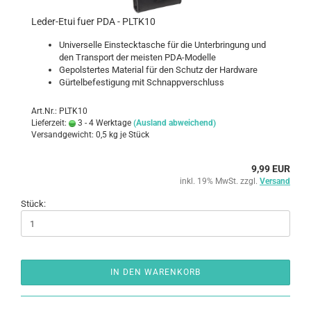
Leder-​​Etui fuer PDA - PLTK10
Uni­ver­sel­le Ein­steck­ta­sche für die Un­ter­brin­gung und
den Trans­port der meis­ten PDA-​Modelle
Ge­pols­ter­tes Ma­te­ri­al für den Schutz der Hard­ware
Gür­tel­be­fes­ti­gung mit Schnapp­ver­schluss
Art.Nr.: PLTK10
Lieferzeit:
3 - 4 Werktage
(Ausland abweichend)
Versandgewicht:
0,5
kg je Stück
9,99 EUR
inkl. 19% MwSt. zzgl.
Versand
Stück:
IN DEN WARENKORB