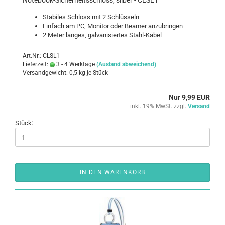
Notebook-​​Si­cher­heits­schloss, sil­ber - CLSL1
Sta­bi­les Schloss mit 2 Schlüs­seln
Ein­fach am PC, Mo­ni­tor oder Bea­mer an­zu­brin­gen
2 Meter lan­ges, gal­va­ni­sier­tes Stahl-​Kabel
Art.Nr.: CLSL1
Lieferzeit:
3 - 4 Werktage
(Ausland abweichend)
Versandgewicht:
0,5
kg je Stück
Nur 9,99 EUR
inkl. 19% MwSt. zzgl.
Versand
Stück:
IN DEN WARENKORB