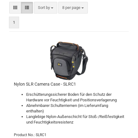
Sort by
per page
Sort by
8 per page
1
Nylon SLR Camera Case - SLRC1
Erschütterungssicherer Boden für den Schutz der
Hardware vor Feuchtigkeit und Positionsverlagerung
Abnehmbarer Schulterriemen (im Lieferumfang
enthalten)
Langlebige Nylon-Außenschicht für Stoß-/Reißfestigkeit
und Feuchtigkeitsresistenz
Product No.: SLRC1