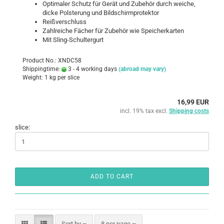
Optimaler Schutz für Gerät und Zubehör durch weiche,
dicke Polsterung und Bildschirmprotektor
Reißverschluss
Zahlreiche Fächer für Zubehör wie Speicherkarten
Mit Sling-Schultergurt
Product No.: XNDC58
Shippingtime:
3 - 4 working days
(abroad may vary)
Weight:
1
kg per slice
16,99 EUR
incl. 19% tax excl.
Shipping costs
slice:
ADD TO CART
Sort by
per page
Sort by
8 per page